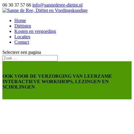
06 30 37 57 66
info@sannederee-dietist.nl
Home
Diëtisten
Kosten en vergoeding
Locaties
Contact
Selecteer een pagina
OOK VOOR DE VERZORGING VAN LEERZAME
INTERACTIEVE WORKSHOPS, LEZINGEN EN
SCHOLINGEN